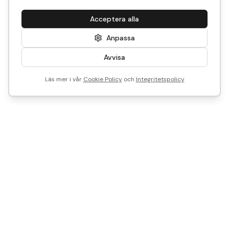
Acceptera alla
Anpassa
Avvisa
Läs mer i vår
Cookie Policy
och
Integritetspolicy
Vi är Historical Parts
Vårt mål? Att göra det enkelt att återbruka - med smart
teknik och tidstypisk kunskap.
Vill du sälja, köpa eller samarbeta med oss?