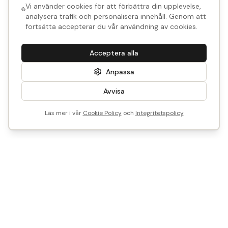
Vi använder cookies för att förbättra din upplevelse,
analysera trafik och personalisera innehåll. Genom att
fortsätta accepterar du vår användning av cookies.
Acceptera alla
Anpassa
Avvisa
Läs mer i vår
Cookie Policy
och
Integritetspolicy
Vi är Historical Parts
Vårt mål? Att göra det enkelt att återbruka - med smart