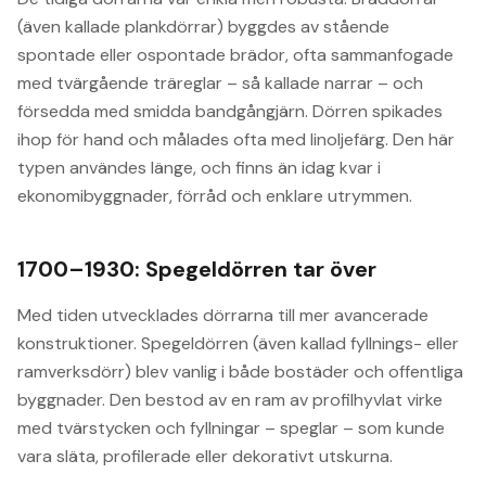
(även kallade plankdörrar) byggdes av stående
spontade eller ospontade brädor, ofta sammanfogade
med tvärgående träreglar – så kallade narrar – och
försedda med smidda bandgångjärn. Dörren spikades
ihop för hand och målades ofta med linoljefärg. Den här
typen användes länge, och finns än idag kvar i
ekonomibyggnader, förråd och enklare utrymmen.
1700–1930: Spegeldörren tar över
Med tiden utvecklades dörrarna till mer avancerade
konstruktioner. Spegeldörren (även kallad fyllnings- eller
ramverksdörr) blev vanlig i både bostäder och offentliga
byggnader. Den bestod av en ram av profilhyvlat virke
med tvärstycken och fyllningar – speglar – som kunde
vara släta, profilerade eller dekorativt utskurna.