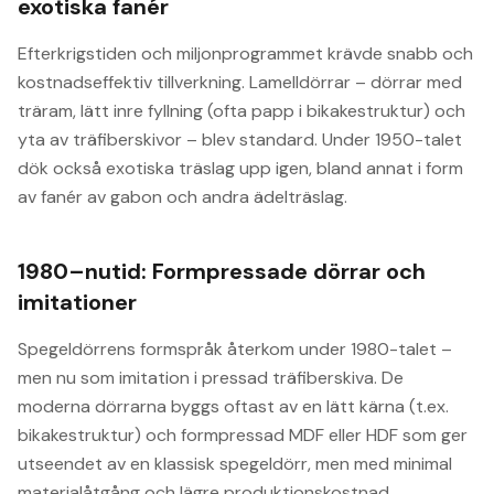
exotiska fanér
Efterkrigstiden och miljonprogrammet krävde snabb och
kostnadseffektiv tillverkning. Lamelldörrar – dörrar med
träram, lätt inre fyllning (ofta papp i bikakestruktur) och
yta av träfiberskivor – blev standard. Under 1950-talet
dök också exotiska träslag upp igen, bland annat i form
av fanér av gabon och andra ädelträslag.
1980–nutid: Formpressade dörrar och
imitationer
Spegeldörrens formspråk återkom under 1980-talet –
men nu som imitation i pressad träfiberskiva. De
moderna dörrarna byggs oftast av en lätt kärna (t.ex.
bikakestruktur) och formpressad MDF eller HDF som ger
utseendet av en klassisk spegeldörr, men med minimal
materialåtgång och lägre produktionskostnad.