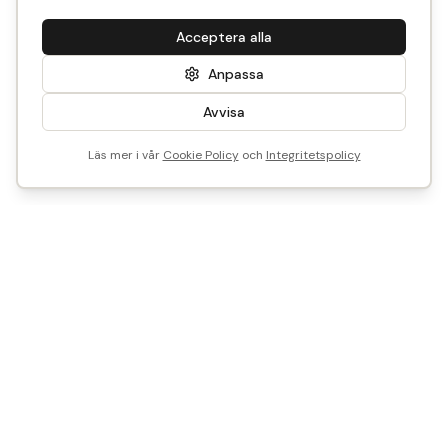
Acceptera alla
Anpassa
Avvisa
Läs mer i vår
Cookie Policy
och
Integritetspolicy
Vi är Historical Parts
Vårt mål? Att göra det enkelt att återbruka - med smart
teknik och tidstypisk kunskap.
Vill du sälja, köpa eller samarbeta med oss?