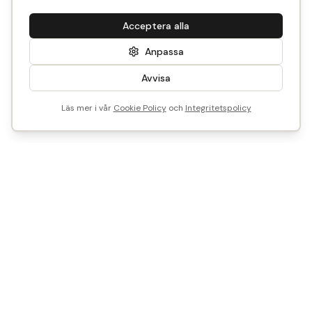
Acceptera alla
Anpassa
Avvisa
Läs mer i vår
Cookie Policy
och
Integritetspolicy
Vi är Historical Parts
Vårt mål? Att göra det enkelt att återbruka - med smart
teknik och tidstypisk kunskap.
Vill du sälja, köpa eller samarbeta med oss?