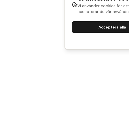
Vi använder cookies för att
accepterar du vår användni
Acceptera alla
323. Dörrblad
Sup
Vi är Historical Parts
Kont
Vårt mål? Att göra det enkelt att återbruka - med
Villk
smart teknik och tidstypisk kunskap.
Vanl
Vill du sälja, köpa eller samarbeta med oss?
Reno