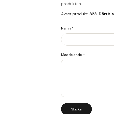
produkten.
Avser produkt:
323. Dörrbl
Namn *
Meddelande *
Skicka