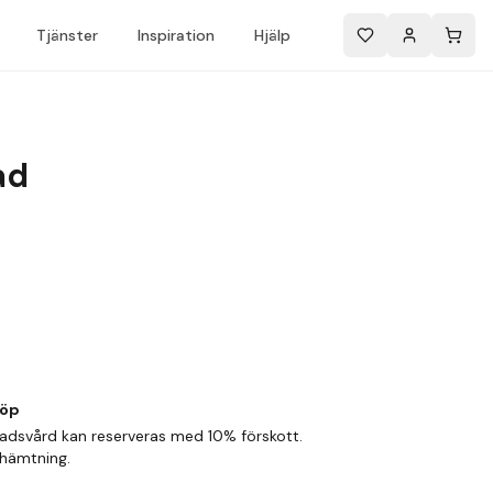
Tjänster
Inspiration
Hjälp
ad
köp
adsvård kan reserveras med 10% förskott.
phämtning.