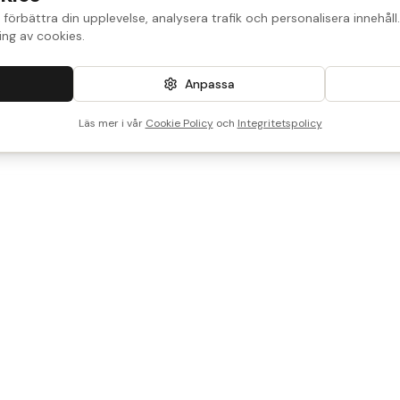
 förbättra din upplevelse, analysera trafik och personalisera innehål
ng av cookies.
Anpassa
Läs mer i vår
Cookie Policy
och
Integritetspolicy
port
akt
or
iga frågor
veringstjänster
©
2026
Historical Parts. 