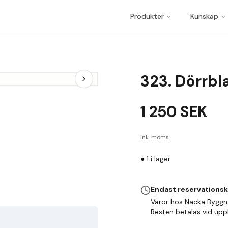
Produkter
Kunskap
323. Dörrbl
1 250
SEK
Ink. moms
●
1
i lager
Endast reservations
Varor hos Nacka Byggn
Resten betalas vid up