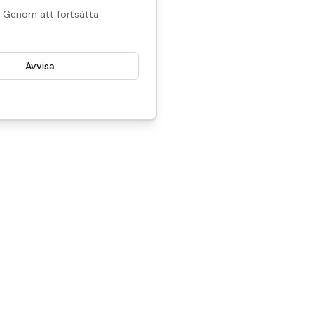
l. Genom att fortsätta
Avvisa
1 250
SEK
Reservera
I lager
Alla rättigheter förbehållna.