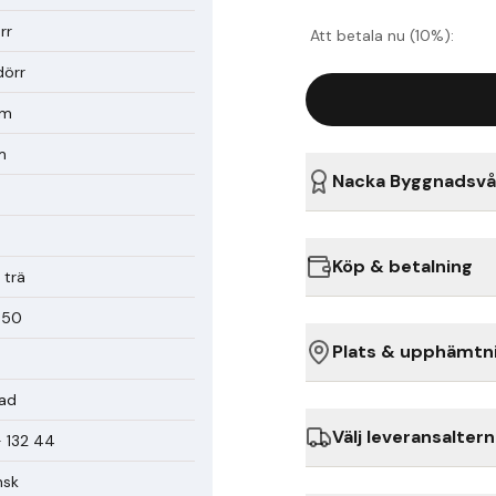
rr
Att betala nu (10%):
dörr
mm
m
Nacka Byggnadsvå
Köp & betalning
 trä
850
Plats & upphämtn
ad
Välj leveransaltern
 132 44
nsk