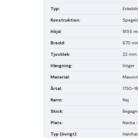
Typ
:
Enkeldö
Konstruktion
:
Spegel
Höjd
:
1855 
Bredd
:
670 m
Tjocklek
:
22 mm
Hängning
:
Höger
Material
:
Massivt
Årtal
:
1750-1
Karm
:
Nej
Skick
:
Begagn
Plats
:
Nacka -
Typ (övrigt)
:
Halvfra