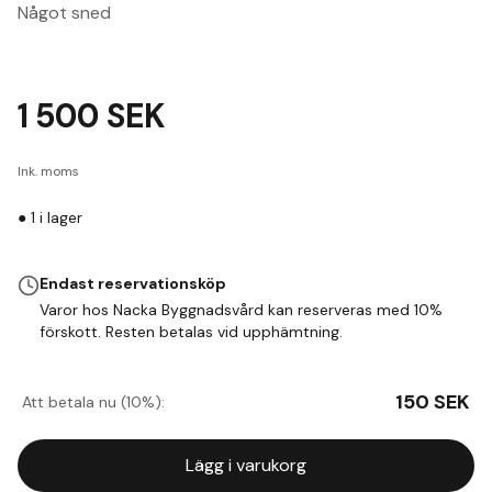
Något sned
1 500
SEK
Ink. moms
●
1
i lager
Endast reservationsköp
Varor hos Nacka Byggnadsvård kan reserveras med 10%
förskott. Resten betalas vid upphämtning.
150
SEK
Att betala nu (10%):
Lägg i varukorg