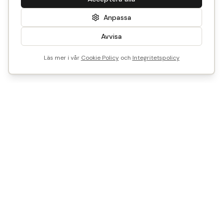
Anpassa
Avvisa
Läs mer i vår
Cookie Policy
och
Integritetspolicy
1 500
SEK
Reservera
I lager
Vi är Historical Parts
Vårt mål? Att göra det enkelt att återbruka - med smart
teknik och tidstypisk kunskap.
Vill du sälja, köpa eller samarbeta med oss?
Mejla oss på
info@historicalparts.se