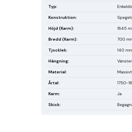
Typ
:
Enkeldö
Konstruktion
:
Spegel
Höjd (Karm)
:
1845 
Bredd (Karm)
:
700 m
Tjocklek
:
140 m
Hängning
:
Vänster
Material
:
Massivt
Årtal
:
1750-1
Karm
:
Ja
Skick
:
Begagn