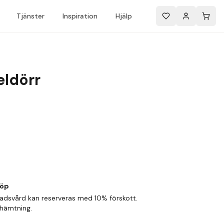
Tjänster
Inspiration
Hjälp
eldörr
köp
adsvård kan reserveras med 10% förskott.
phämtning.