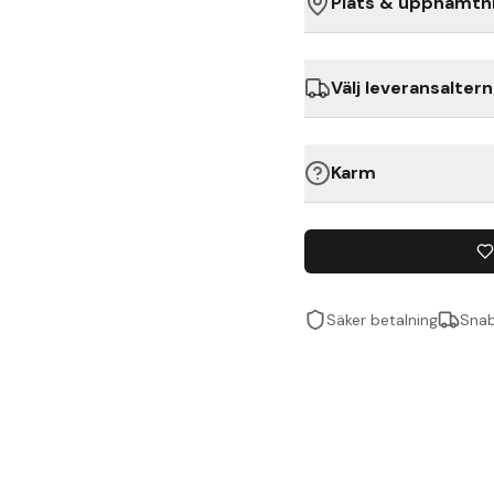
Plats & upphämtn
Välj leveransaltern
Karm
Säker betalning
Snab