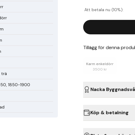
rr
Att betala nu (10%):
dörr
mm
m
Tillägg för denna produ
m
Karm enkeldörr
3500
kr
 trä
850, 1850-1900
Nacka Byggnadsvå
ad
Köp & betalning