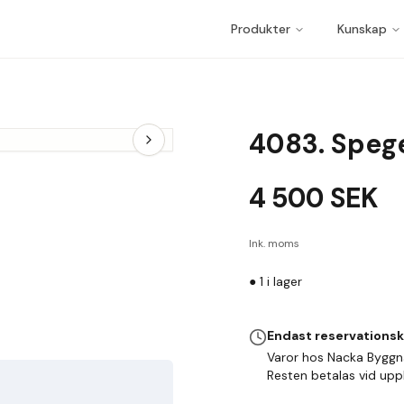
Produkter
Kunskap
4083. Speg
4 500
SEK
Ink. moms
●
1
i lager
Endast reservations
Varor hos Nacka Byggn
Resten betalas vid up