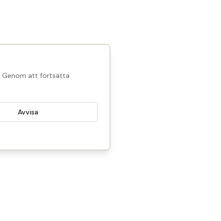
l. Genom att fortsätta
Avvisa
4 500
SEK
Reservera
I lager