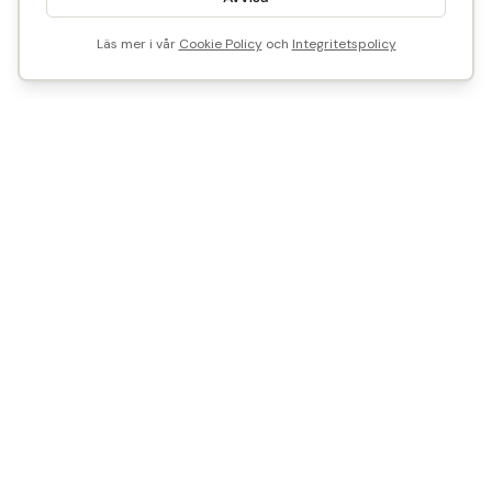
Läs mer i vår
Cookie Policy
och
Integritetspolicy
4 500
SEK
Reservera
Slutsåld
Vi är Historical Parts
Vårt mål? Att göra det enkelt att återbruka - med smart
teknik och tidstypisk kunskap.
Vill du sälja, köpa eller samarbeta med oss?
Mejla oss på
info@historicalparts.se
Ring vardagar kl. 10:00 - 15:00
Telefon: 08-551 701 70