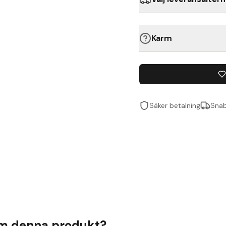
Karm
Säker betalning
Snab
om denna produkt?