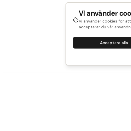
Vi använder coo
Vi använder cookies för att
accepterar du vår användni
Acceptera alla
244. Spegeldörr med karm
Sup
Vi är Historical Parts
Kont
Vårt mål? Att göra det enkelt att återbruka - med
Villk
smart teknik och tidstypisk kunskap.