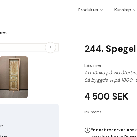
Produkter
Kunskap
arm
244. Spege
Läs mer:
Att tänka på vid återbr
Så byggde vi på 1800-t
4 500
SEK
Ink. moms
rr
Endast reservations
dörr