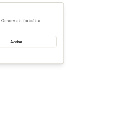
l. Genom att fortsätta
Avvisa
4 500
SEK
Reservera
Slutsåld