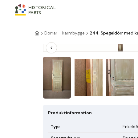
Dörrar - karmbygge
244. Spegeldörr med k
Produktinformation
Typ
:
Enkeldö
Konstruktion
:
Spegel