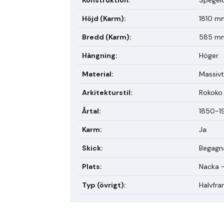
Höjd (Karm)
:
1810 m
Bredd (Karm)
:
585 m
Hängning
:
Höger
Material
:
Massivt
Arkitekturstil
:
Rokoko
Årtal
:
1850-1
Karm
:
Ja
Skick
:
Begagn
Plats
:
Nacka -
Typ (övrigt)
:
Halvfra