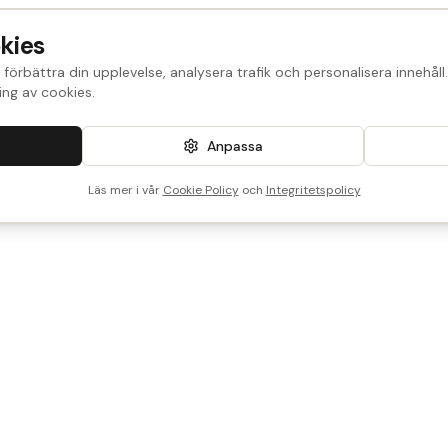
kies
 förbättra din upplevelse, analysera trafik och personalisera innehål
ng av cookies.
Anpassa
Läs mer i vår
Cookie Policy
och
Integritetspolicy
port
akt
or