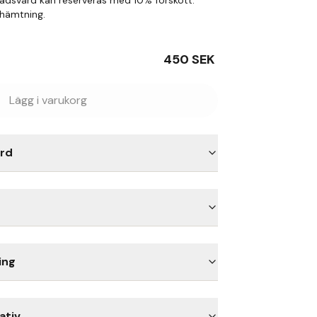
adsvård kan reserveras med 10% förskott.
phämtning.
450
SEK
Lägg i varukorg
rd
ing
ativ