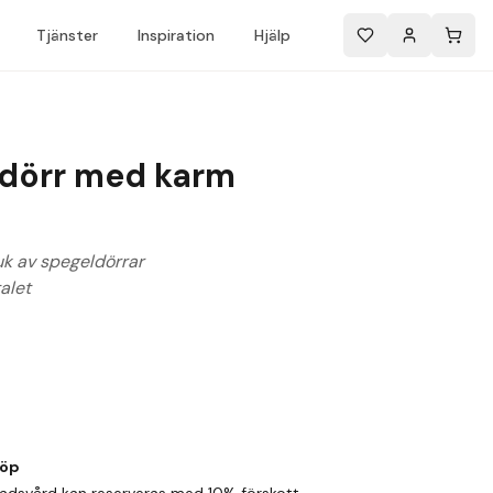
Tjänster
Inspiration
Hjälp
ldörr med karm
uk av spegeldörrar
alet
köp