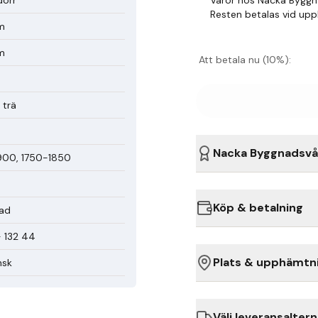
Varor hos Nacka Byggn
Resten betalas vid up
m
m
Att betala nu (10%):
 trä
Nacka Byggnadsvå
900, 1750-1850
Köp & betalning
ad
 132 44
Plats & upphämtn
nsk
Välj leveransaltern