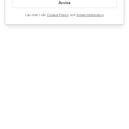
Avvisa
Läs mer i vår
Cookie Policy
och
Integritetspolicy
1 500
SEK
Reservera
Slutsåld
Vi är Historical Parts
Vårt mål? Att göra det enkelt att återbruka - med smart
teknik och tidstypisk kunskap.
Vill du sälja, köpa eller samarbeta med oss?
Mejla oss på
info@historicalparts.se
Ring vardagar kl. 10:00 - 15:00
Telefon: 08-551 701 70